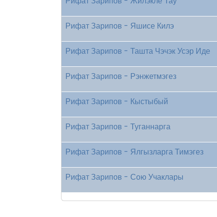
Рифат Зарипов - Жилэкле Тау
Рифат Зарипов - Яшисе Килэ
Рифат Зарипов - Ташта Чэчэк Усэр Иде
Рифат Зарипов - Рэнжетмэгез
Рифат Зарипов - Кыстыбый
Рифат Зарипов - Туганнарга
Рифат Зарипов - Ялгызларга Тимэгез
Рифат Зарипов - Сою Учаклары