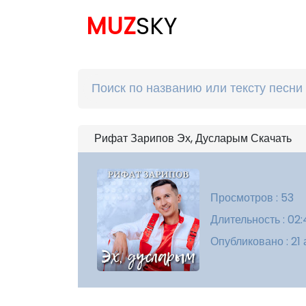
MUZ
SKY
Рифат Зарипов Эх, Дусларым Скачать
Просмотров : 53
Длительность : 02
Опубликовано : 21