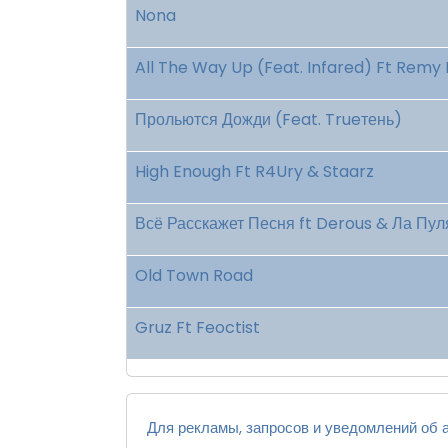
Nona
All The Way Up (Feat. Infared) Ft Rem
Прольются Дожди (Feat. Trueтень)
High Enough Ft R4Ury & Staarz
Всё Расскажет Песня ft Derous & Ла Пул
Old Town Road
Gruz Ft Feoctist
Для рекламы, запросов и уведомлений об а