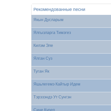
Рекомендованные песни
Якын Дусларым
Ялгызларга Тимэгез
Килэм Эле
Ялган Суз
Туган Як
Яшьлегемэ Кайтыр Идем
Тэрэзэндэ Ут Сунгэн
Сине Куреп