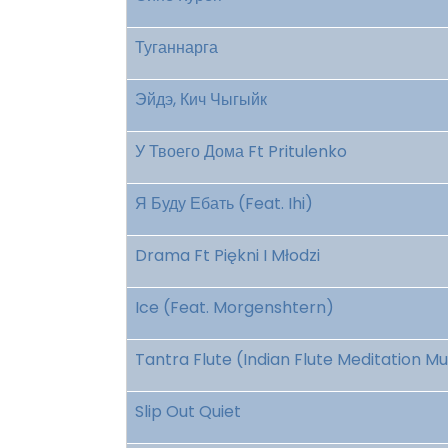
Туганнарга
Эйдэ, Кич Чыгыйк
У Твоего Дома Ft Pritulenko
Я Буду Ебать (Feat. Ihi)
Drama Ft Piękni I Młodzi
Ice (Feat. Morgenshtern)
Tantra Flute (Indian Flute Meditation Mu
Slip Out Quiet