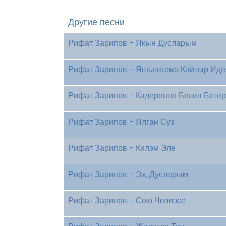
Другие песни
Рифат Зарипов - Якын Дусларым
Рифат Зарипов - Яшьлегемэ Кайтыр Ид
Рифат Зарипов - Кадеренне Белеп Бете
Рифат Зарипов - Ялган Суз
Рифат Зарипов - Килэм Эле
Рифат Зарипов - Эх, Дусларым
Рифат Зарипов - Сою Челлэсе